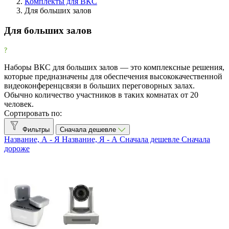
Комплекты для ВКС
Для больших залов
Фильтры
Очистить
Для больших залов
Фильтр
Все производители
Наборы ВКС для больших залов — это комплексные решения,
CleverMic
2
которые предназначены для обеспечения высококачественной
Logitech
1
видеоконференцсвязи в больших переговорных залах.
Обычно количество участников в таких комнатах от 20
UnitKit
2
человек.
Unitsolutions
2
Сортировать по:
Максимальное разрешение
Фильтры
Сначала дешевле
Название, А - Я
Название, Я - А
Сначала дешевле
Сначала
4K UHD (3840×2160)
3
дороже
Full HD (1920×1080)
3
Автоматическое наведение камеры
Есть
2
Микрофон
Беспроводной
1