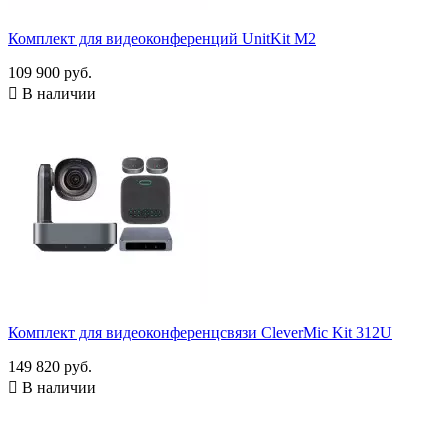
mini-DIN (8-pin)
1
RJ45
2
Комплект для видеоконференций UnitKit M2
RS-232
1
109 900 руб.
TRS jack 3,5 мм
1

В наличии
USB-A
1
USB-B
1
USB-C
3
Пульт дистанционного управления
Есть
1
Сенсорная панель
2
Акустическая система
Спикерфон
2
Показать товары
7
Комплект для видеоконференцсвязи CleverMic Kit 312U
149 820 руб.

В наличии