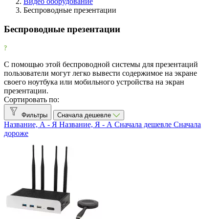
Видео оборудование
Беспроводные презентации
Фильтры
Очистить
Беспроводные презентации
Фильтр
Товары со скидкой
С помощью этой беспроводной системы для презентаций
Товары со скидкой
1
пользователи могут легко вывести содержимое на экране
своего ноутбука или мобильного устройства на экран
Все производители
презентации.
Сортировать по:
Atlona
1
Barco
7
Фильтры
Сначала дешевле
Название, А - Я
Название, Я - А
Сначала дешевле
Сначала
BenQ
1
дороже
Cisco
1
Crestron
4
Extron
3
EZCast
6
Huddly
1
Kindermann
1
Kramer Electronics
7
Logitech
3
Mersive
2