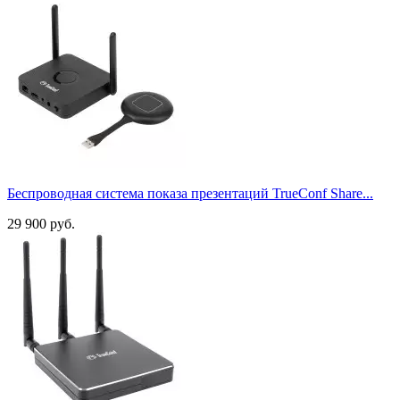
D-Sub 15
2
DisplayPort
2
HDMI A
15
HDMI C
4
MicroSD
1
RJ45
14
TRS jack 3,5 мм
3
USB-A
19
USB-B
3
USB-C
8
Беспроводная система показа презентаций TrueConf Share...
Радиус действия, м
29 900 руб.
до 10 м
1
до 30 м
3
Кол-во одновременных подключений
18
1
32
2
40
1
64
2
254
1