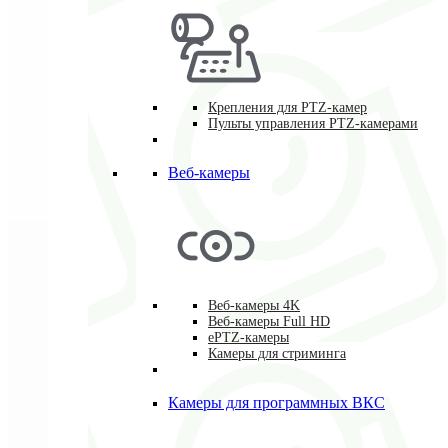
Крепления для PTZ-камер
Пульты управления PTZ-камерами
Веб-камеры
Веб-камеры 4K
Веб-камеры Full HD
ePTZ-камеры
Камеры для стриминга
Камеры для программных ВКС