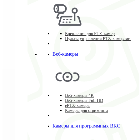
Крепления для PTZ-камер
Пульты управления PTZ-камерами
Веб-камеры
Веб-камеры 4K
Веб-камеры Full HD
ePTZ-камеры
Камеры для стриминга
Камеры для программных ВКС