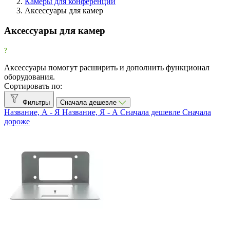
Камеры для конференций
Аксессуары для камер
Фильтры
Очистить
Аксессуары для камер
Фильтр
Товары со скидкой
Аксессуары помогут расширить и дополнить функционал
Товары со скидкой
2
оборудования.
Сортировать по:
Все производители
Фильтры
Сначала дешевле
Canon
1
Название, А - Я
Название, Я - А
Сначала дешевле
Сначала
CleverCam
6
дороже
CleverMic
9
Logitech
2
Lumens
1
PTZOptics
2
Тип аксессуаров
Крепления
6
Пульт управления
9
Показать товары
25